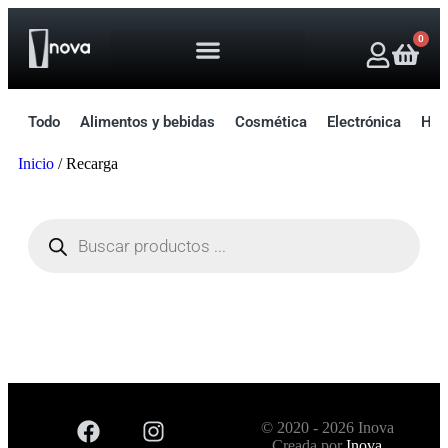
0
Todo
Alimentos y bebidas
Cosmética
Electrónica
Hog
Inicio
/ Recarga
© 2020 - 2026 Inova
Creada por
Inova